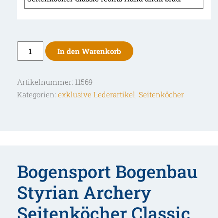
Styrian
In den Warenkorb
Archery
Seitenköcher
Artikelnummer:
11569
Classic
Kategorien:
exklusive Lederartikel
,
Seitenköcher
Menge
Bogensport Bogenbau
Styrian Archery
Seitenköcher Classic