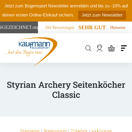
Jetzt zum Bogensport Newsletter anmelden und bis zu -10% auf
deinen ersten Online-Einkauf sichern.
Jetzt zum Newsletter
SEHR GUT
SGEZEICHNET
.org
584 Bewertungen
Hinweise
Products
search
Styrian Archery Seitenköcher
Classic
Startseite
/
Bogensport
/
Zubehör
/
exklusive