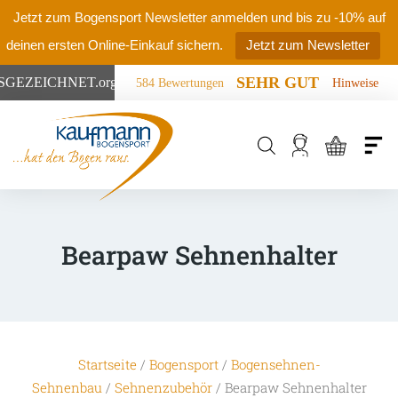
Jetzt zum Bogensport Newsletter anmelden und bis zu -10% auf
deinen ersten Online-Einkauf sichern.
Jetzt zum Newsletter
SEHR GUT
SGEZEICHNET
.org
584 Bewertungen
Hinweise
Products
search
Bearpaw Sehnenhalter
Startseite
/
Bogensport
/
Bogensehnen-
Sehnenbau
/
Sehnenzubehör
/ Bearpaw Sehnenhalter