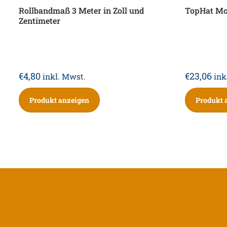
Rollbandmaß 3 Meter in Zoll und
TopHat Mo
Zentimeter
€
4,80
€
23,06
inkl. Mwst.
ink
Produkt anzeigen
Produkt 