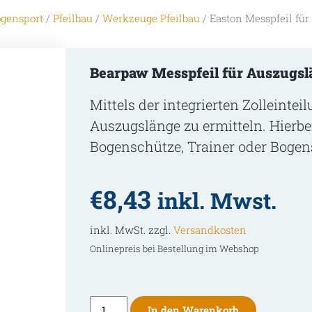
gensport
/
Pfeilbau
/
Werkzeuge Pfeilbau
/ Easton Messpfeil fü
Bearpaw Messpfeil für Auszugsl
Mittels der integrierten Zolleintei
Auszugslänge zu ermitteln. Hierbei
Bogenschütze, Trainer oder Bogen
€
8,43
inkl. Mwst.
inkl. MwSt. zzgl.
Versandkosten
Onlinepreis bei Bestellung im Webshop
Easton
In den Warenkorb