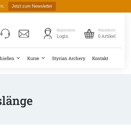
rn.
Jetzt zum Newsletter
Registrieren
Warenkorb
Login
0 Artikel
hießen
Kurse
Styrian Archery
Kontakt
slänge