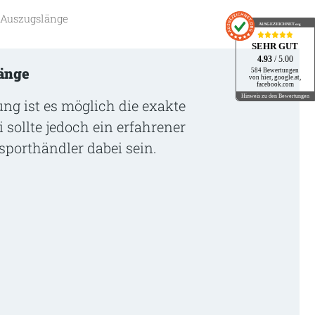
r Auszugslänge
AUSGEZEICHNET
.org
SEHR GUT
4.93
/ 5.00
änge
584 Bewertungen
von hier, google.at,
facebook.com
Hinweis zu den Bewertungen
lung ist es möglich die exakte
 sollte jedoch ein erfahrener
sporthändler dabei sein.