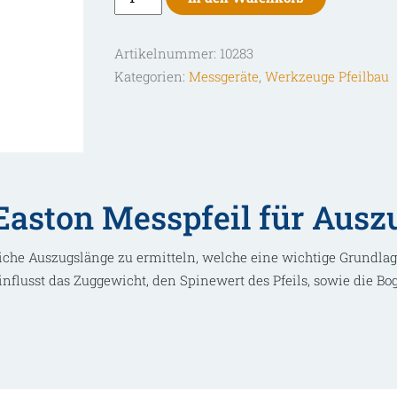
Messpfeil
für
Artikelnummer:
10283
Auszugslänge
Kategorien:
Messgeräte
,
Werkzeuge Pfeilbau
Menge
aston Messpfeil für Ausz
hliche Auszugslänge zu ermitteln, welche eine wichtige Grundlag
influsst das Zuggewicht, den Spinewert des Pfeils, sowie die Bo