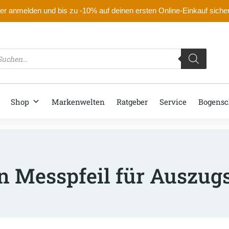
r anmelden und bis zu -10% auf deinen ersten Online-Einkauf siche
oducts
arch
Shop
Markenwelten
Ratgeber
Service
Bogensc
n Messpfeil für Auszug