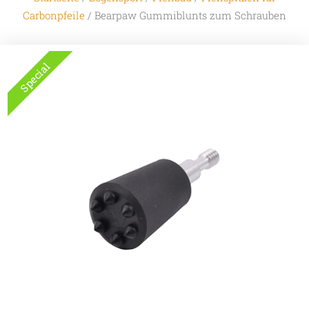
Carbonpfeile
/ Bearpaw Gummiblunts zum Schrauben
Special