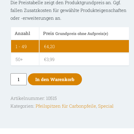
Die Preistabelle zeigt den Produktgrundpreis an. Ggf.
fallen Zusatzkosten für gewählte Produkteigenschaften
oder -erweiterungen an.
Anzahl
Preis
Grundpreis ohne Aufpreis(e)
1 - 49
€
4,20
50+
€
3,99
Bearpaw
In den Warenkorb
Gummiblunts
zum
Artikelnummer:
10515
Schrauben
Kategorien:
Pfeilspitzen für Carbonpfeile
,
Special
Menge