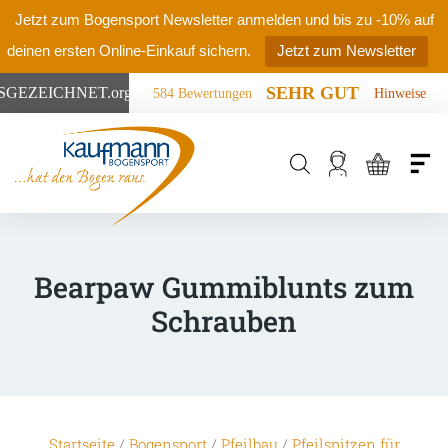
Jetzt zum Bogensport Newsletter anmelden und bis zu -10% auf
deinen ersten Online-Einkauf sichern.
Jetzt zum Newsletter
SEHR GUT
SGEZEICHNET
.org
584 Bewertungen
Hinweise
Products
search
Bearpaw Gummiblunts zum
Schrauben
Startseite
/
Bogensport
/
Pfeilbau
/
Pfeilspitzen für