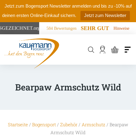
Jetzt zum Bogensport Newsletter anmelden und bis zu -10% auf
deinen ersten Online-Einkauf sichern.
Jetzt zum Newsletter
SEHR GUT
SGEZEICHNET
.org
584 Bewertungen
Hinweise
Products
search
Bearpaw Armschutz Wild
Startseite
/
Bogensport
/
Zubehör
/
Armschutz
/ Bearpaw
Armschutz Wild