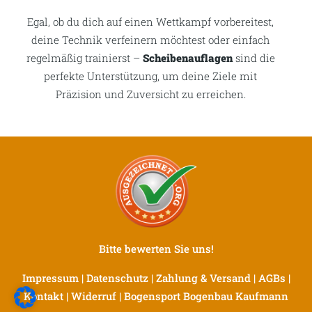
Egal, ob du dich auf einen Wettkampf vorbereitest,
deine Technik verfeinern möchtest oder einfach
regelmäßig trainierst –
Scheibenauflagen
sind die
perfekte Unterstützung, um deine Ziele mit
Präzision und Zuversicht zu erreichen.
Bitte bewerten Sie uns!
Impressum
|
Datenschutz
|
Zahlung & Versand
|
AGBs
|
Kontakt
|
Widerruf
|
Bogensport Bogenbau Kaufmann