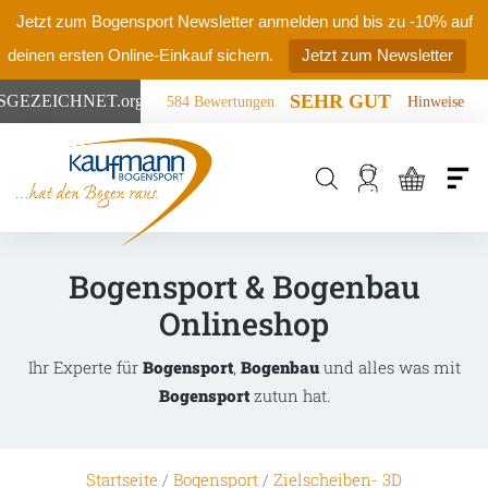
Jetzt zum Bogensport Newsletter anmelden und bis zu -10% auf
deinen ersten Online-Einkauf sichern.
Jetzt zum Newsletter
SEHR GUT
SGEZEICHNET
.org
584 Bewertungen
Hinweise
Products
search
Bogensport & Bogenbau
Onlineshop
Ihr Experte für
Bogensport
,
Bogenbau
und alles was mit
Bogensport
zutun hat.
Startseite
/
Bogensport
/
Zielscheiben- 3D