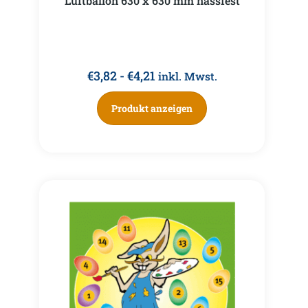
Luftballon 630 x 630 mm nassfest
€
3,82
-
€
4,21
inkl. Mwst.
Produkt anzeigen