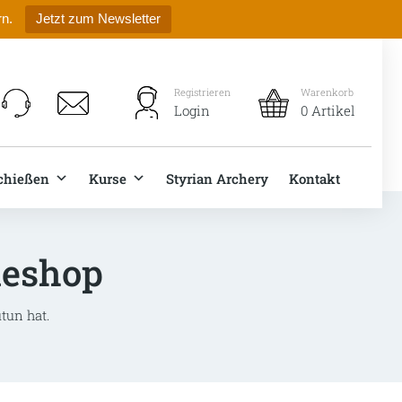
rn.
Jetzt zum Newsletter
Registrieren
Warenkorb
Login
0 Artikel
chießen
Kurse
Styrian Archery
Kontakt
neshop
tun hat.