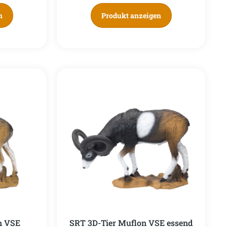
n
Produkt anzeigen
n VSE
SRT 3D-Tier Muflon VSE essend