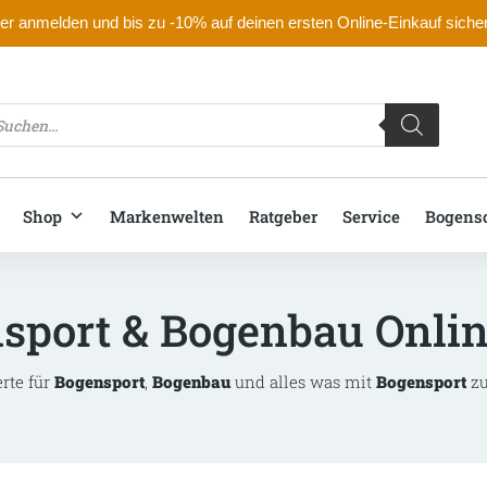
r anmelden und bis zu -10% auf deinen ersten Online-Einkauf siche
oducts
arch
Shop
Markenwelten
Ratgeber
Service
Bogens
sport & Bogenbau Onli
erte für
Bogensport
,
Bogenbau
und alles was mit
Bogensport
zu