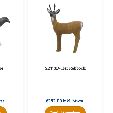
be
SRT 3D-Tier Rehbock
€
282,00
st.
inkl. Mwst.
n
Produkt anzeigen