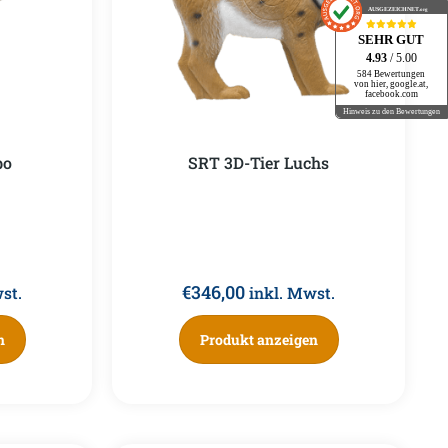
AUSGEZEICHNET
.org
SEHR GUT
4.93
/ 5.00
584 Bewertungen
von hier, google.at,
facebook.com
Hinweis zu den Bewertungen
bo
SRT 3D-Tier Luchs
€
346,00
st.
inkl. Mwst.
n
Produkt anzeigen