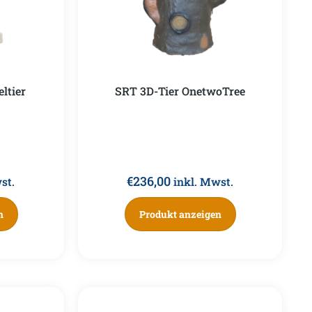
ltier
SRT 3D-Tier OnetwoTree
€
236,00
st.
inkl. Mwst.
n
Produkt anzeigen