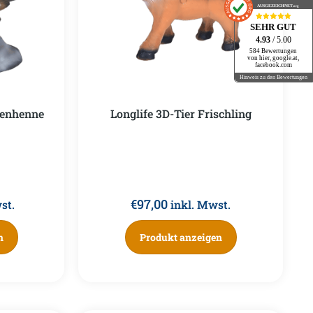
AUSGEZEICHNET
.org
SEHR GUT
4.93
/ 5.00
584 Bewertungen
von hier, google.at,
facebook.com
Hinweis zu den Bewertungen
nenhenne
Longlife 3D-Tier Frischling
€
97,00
st.
inkl. Mwst.
n
Produkt anzeigen