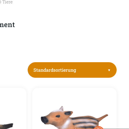
D Tiere
iment