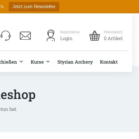
rn.
Jetzt zum Newsletter
Registrieren
Warenkorb
Login
0 Artikel
chießen
Kurse
Styrian Archery
Kontakt
neshop
tun hat.