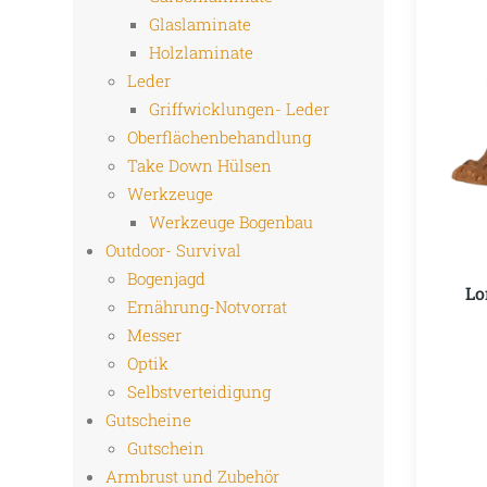
Glaslaminate
Holzlaminate
Leder
Griffwicklungen- Leder
Oberflächenbehandlung
Take Down Hülsen
Werkzeuge
Werkzeuge Bogenbau
Outdoor- Survival
Bogenjagd
Lo
Ernährung-Notvorrat
Messer
Optik
Selbstverteidigung
Gutscheine
Gutschein
Armbrust und Zubehör