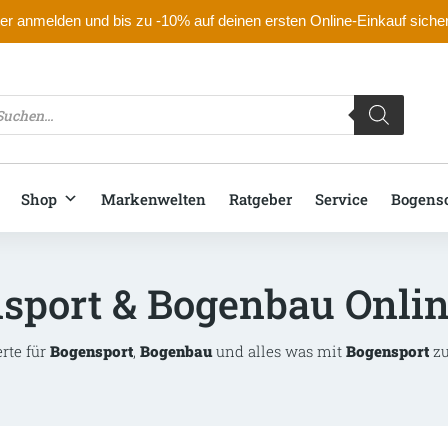
r anmelden und bis zu -10% auf deinen ersten Online-Einkauf siche
oducts
arch
Shop
Markenwelten
Ratgeber
Service
Bogens
sport & Bogenbau Onli
erte für
Bogensport
,
Bogenbau
und alles was mit
Bogensport
zu