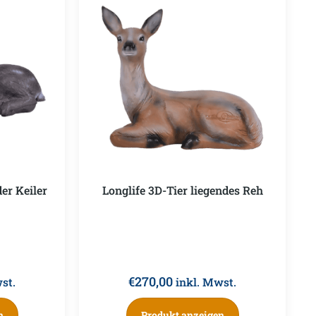
der Keiler
Longlife 3D-Tier liegendes Reh
€
270,00
st.
inkl. Mwst.
n
Produkt anzeigen