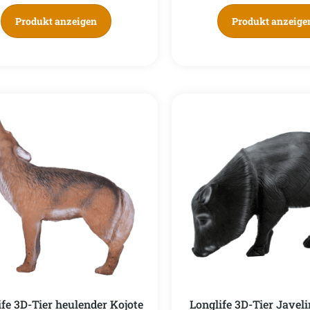
Produkt anzeigen
Produkt anzeige
ife 3D-Tier heulender Kojote
Longlife 3D-Tier Javel