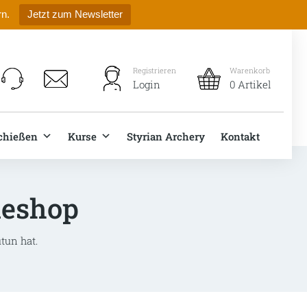
rn.
Jetzt zum Newsletter
Registrieren
Warenkorb
Login
0 Artikel
chießen
Kurse
Styrian Archery
Kontakt
neshop
tun hat.