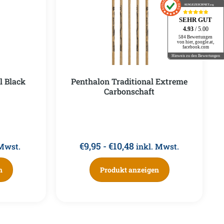
AUSGEZEICHNET
.org
SEHR GUT
4.93
/ 5.00
584 Bewertungen
von hier, google.at,
facebook.com
Hinweis zu den Bewertungen
l Black
Penthalon Traditional Extreme
Carbonschaft
€
9,95
-
€
10,48
 Mwst.
inkl. Mwst.
n
Produkt anzeigen