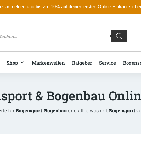
r anmelden und bis zu -10% auf deinen ersten Online-Einkauf siche
oducts
arch
Shop
Markenwelten
Ratgeber
Service
Bogens
sport & Bogenbau Onli
erte für
Bogensport
,
Bogenbau
und alles was mit
Bogensport
zu