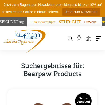
Jetzt zum Bogensport Newsletter anmelden und bis zu -10% auf
deinen ersten Online-Einkauf sichern.
Jetzt zum Newsletter
SEHR GUT
ZEICHNET
.org
584 Bewertungen
Hinweise
Products
search
Suchergebnisse für:
Bearpaw Products
Online
Angebot!