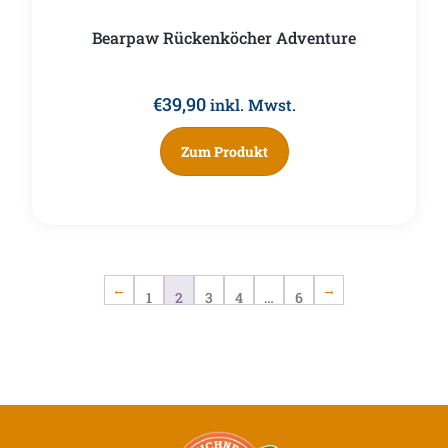
Bearpaw Rückenköcher Adventure
€
39,90
inkl. Mwst.
Zum Produkt
Seitennummerierung der 
Posts
Vorherige
1
2
3
4
…
6
Nächste
navigation